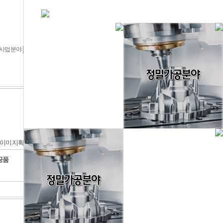
사업분야
정밀가공분야
주요 제품
주요 제품
[Total 26건
1 페이지]
공품
방산부품-알루미늄 BR'K류