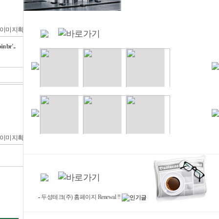
br'..
방산부품-알루미늄 하우징
기타부품
-
두성테크(주) 홈페이지 Renewal !!