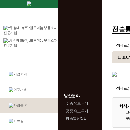
전술
두성테크(
1. TI
두성테크(
방산분야
- 수중 유도무기
핵심
- 공중 유도무기
- 
- 전술통신장비
- 